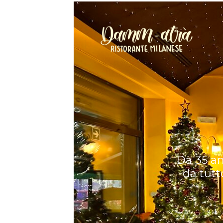
Da 35 an
da tutt