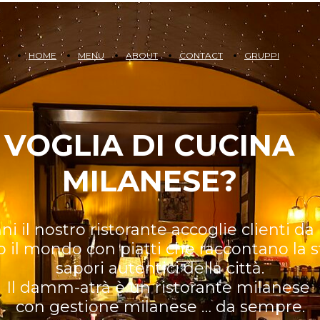
HOME
MENU
ABOUT
CONTACT
GRUPPI
VOGLIA DI CUCINA
MILANESE?
ni il nostro ristorante accoglie clienti da
o il mondo con piatti che raccontano la st
sapori autentici della città.
Il damm-atrà è un ristorante milanese
con gestione milanese … da sempre.