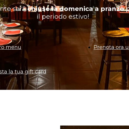
rante sarà
chiuso la domenica a pranzo
p
il periodo estivo!
tro menu
Prenota ora u
ta la tua gift card