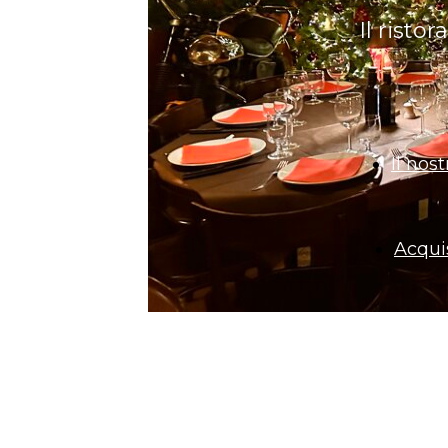
Il risto
Il nos
Acquis